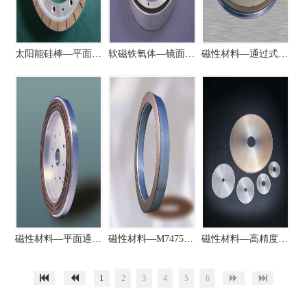
太阳能硅棒—平面磨砂轮
软磁铁氧体—镜面抛光砂轮
磁性材料—通过式磨盘
磁性材料—平面通过式砂轮
磁性材料—M7475铣磨砂轮
磁性材料—高精度切割片
1
2
3
4
5
6