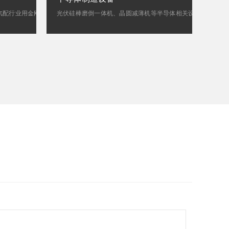
旋转刀具、可替换刀片、轴承行业/汽配行业用金刚石和CBN砂轮
光伏硅棒磨倒一体机、晶圆减薄机等半导体相关设备