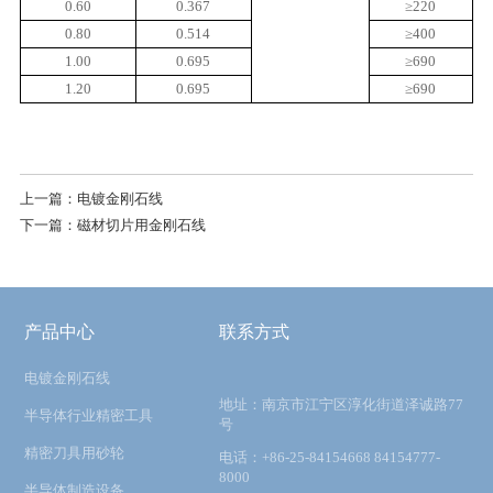
0.60
0.367
≥220
0.80
0.514
≥400
1.00
0.695
≥690
1.20
0.695
≥690
上一篇：电镀金刚石线
下一篇：磁材切片用金刚石线
产品中心
联系方式
电镀金刚石线
地址：南京市江宁区淳化街道泽诚路77
半导体行业精密工具
号
精密刀具用砂轮
电话：+86-25-84154668 84154777-
8000
半导体制造设备