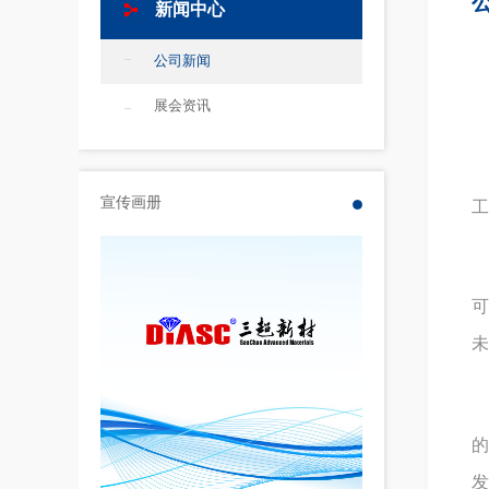
新闻中心
公司新闻
展会资讯
工
宣传画册