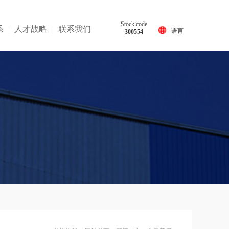
Stock code
系
人才战略
联系我们
语言
300554