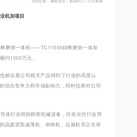
当前位置：
网站首页
>
新闻中心
>
公司新闻
业机加项目
磨倒一体机——TC11035硅棒磨倒一体加
约1300万元。
时也标志着公司相关产品得到了行业的高度认
的综合竞争力和市场影响力，同时也将对公司
半导体行业用的精密机械
设备，目前光伏行业用
的晶圆背面减薄机、倒角机、边抛机等正在研