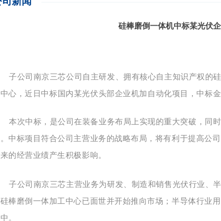
公司新闻
硅棒磨倒一体机中标某光伏企
子公司南京三芯公司自主研发、拥有核心自主知识产权的硅棒
中心，近日中标国内某光伏头部企业机加自动化项目，中标金额
本次中标，是公司在装备业务布局上实现的重大突破，同
可。
中标项目符合公司主营业务的战略布局，将有利于提高公司
未来的经营业绩产生积极影响。
子公司南京三芯主营业务为研发、制造和销售光伏行业、
的硅棒磨倒一体加工中心已面世并开始推向市场；半导体行业用
发中。